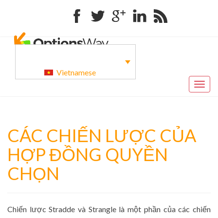
Facebook
Twitter
Google+
Linkedin
RSS
Vietnamese
Togg
navig
CÁC CHIẾN LƯỢC CỦA
HỢP ĐỒNG QUYỀN
CHỌN
Chiến lược Stradde và Strangle là một phần của các chiến