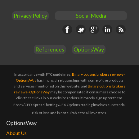
Privacy Policy
Social Media
Facebook
Twitter
Google+
Linkedin
RSS
References
OptionsWay
In accordance with FTC guidelines,
Binary options brokers reviews-
OptionsWay
has financial relationships with some of the products
and services mentioned on this website, and
Binary options brokers
reviews- OptionsWay
may be compensated if consumers choose to
click these links in our website and/or ultimately sign up for them.
Forex/CFD, Spread-betting & FX Options trading involves substantial
risk of loss and is not suitable for all investors.
OptionsWay
About Us