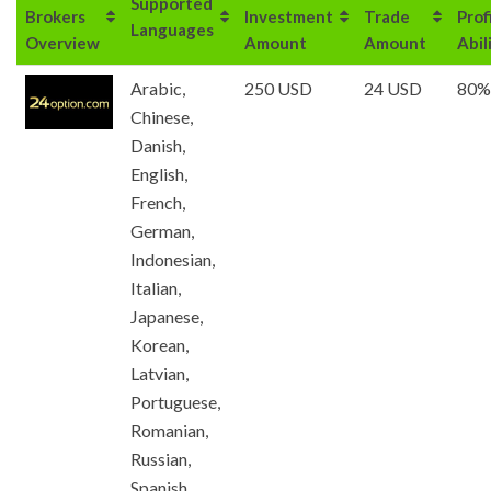
Supported
Brokers
Investment
Trade
Prof
Languages
Overview
Amount
Amount
Abil
Arabic,
250 USD
24 USD
80%
Chinese,
Danish,
English,
French,
German,
Indonesian,
Italian,
Japanese,
Korean,
Latvian,
Portuguese,
Romanian,
Russian,
Spanish,