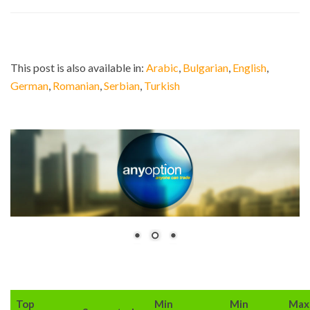
This post is also available in:
Arabic
Bulgarian
English
German
Romanian
Serbian
Turkish
Top
Min
Min
Max